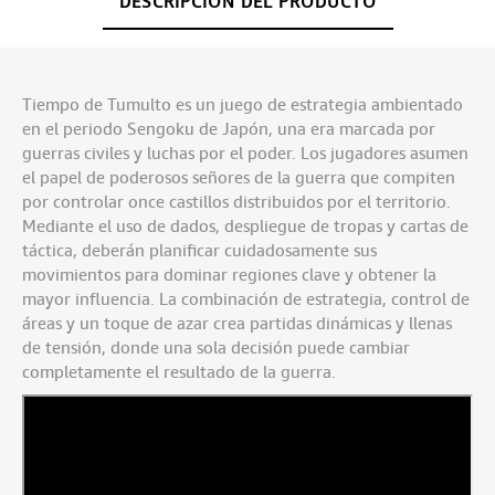
DESCRIPCIÓN DEL PRODUCTO
Tiempo de Tumulto es un juego de estrategia ambientado
en el periodo Sengoku de Japón, una era marcada por
guerras civiles y luchas por el poder. Los jugadores asumen
el papel de poderosos señores de la guerra que compiten
por controlar once castillos distribuidos por el territorio.
Mediante el uso de dados, despliegue de tropas y cartas de
táctica, deberán planificar cuidadosamente sus
movimientos para dominar regiones clave y obtener la
mayor influencia. La combinación de estrategia, control de
áreas y un toque de azar crea partidas dinámicas y llenas
de tensión, donde una sola decisión puede cambiar
completamente el resultado de la guerra.