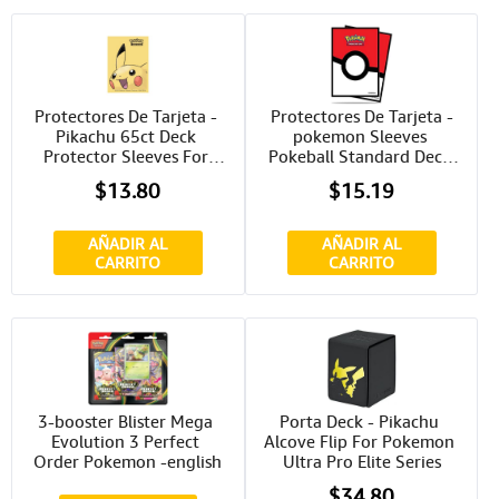
Protectores De Tarjeta - 
Protectores De Tarjeta -
Pikachu 65ct Deck 
pokemon Sleeves 
Protector Sleeves For 
Pokeball Standard Deck 
Pokemon Ultra Pro
Protector 2-1/2"x3-1/2" 
$13.80
$15.19
65ct.ultra Pro
AÑADIR AL
AÑADIR AL
CARRITO
CARRITO
3-booster Blister Mega 
Porta Deck - Pikachu 
Evolution 3 Perfect 
Alcove Flip For Pokemon 
Order Pokemon -english
Ultra Pro Elite Series
$34.80