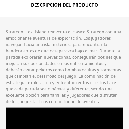
DESCRIPCIÓN DEL PRODUCTO
Stratego: Lost Island reinventa el clásico Stratego con una
emocionante aventura de exploración. Los jugadores
navegan hacia una isla misteriosa para encontrar la
bandera antes de que desaparezca bajo el mar. Durante la
partida explorarán nuevas zonas, conseguirán botines que
mejoran sus posibilidades en los enfrentamientos y
deberán evitar peligros como bombas ocultas y tormentas
que cambian el desarrollo del juego. La combinación de
estrategia, exploración y enfrentamientos directos hace
que cada partida sea dinámica y diferente, siendo una
excelente opción para familias y jugadores que disfrutan
de los juegos tácticos con un toque de aventura.