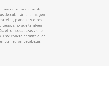
demás de ser visualmente
iños descubrirán una imagen
strellas, planetas y otros
l juego, sino que también
ás, el rompecabezas viene
. Este cohete permite a los
samblan el rompecabezas.