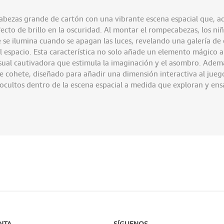
cabezas grande de cartón con una vibrante escena espacial que, a
fecto de brillo en la oscuridad. Al montar el rompecabezas, los n
se ilumina cuando se apagan las luces, revelando una galería de e
l espacio. Esta característica no solo añade un elemento mágico a
isual cautivadora que estimula la imaginación y el asombro. Adem
 cohete, diseñado para añadir una dimensión interactiva al juego
 ocultos dentro de la escena espacial a medida que exploran y en
NTA
SÍGUENOS