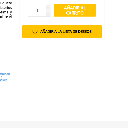
uguete
AÑADIR AL
sterios
i
ptima y
CARRITO
h
sobre el
AÑADIR A LA LISTA DE DESEOS