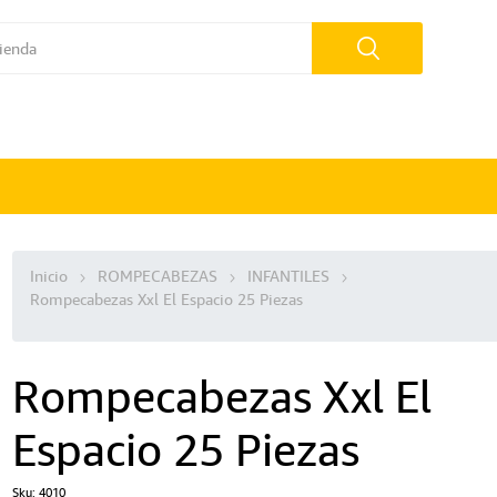
Inicio
ROMPECABEZAS
INFANTILES
Rompecabezas Xxl El Espacio 25 Piezas
Rompecabezas Xxl El
Espacio 25 Piezas
Sku:
4010