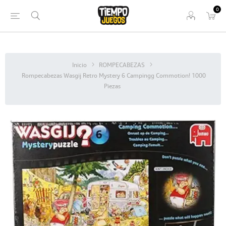
0
Inicio
ROMPECABEZAS
Rompecabezas Wasgij Retro Mystery 6 Campingg Commotion! 1000
Piezas