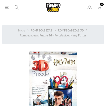
0
Inicio
ROMPECABEZAS
ROMPECABEZAS 3D
Rompecabezas Puzzle 3d - Portalapices Harry Potter