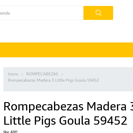
Inicio
ROMPECABEZAS
Rompecabezas Madera 3 Little Pigs Goula 59452
Rompecabezas Madera 
Little Pigs Goula 59452
Sku:
4291