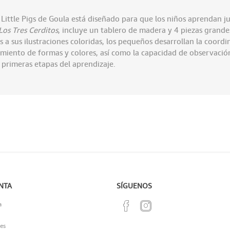
ittle Pigs de Goula está diseñado para que los niños aprendan j
Los Tres Cerditos
, incluye un tablero de madera y 4 piezas grande
as a sus ilustraciones coloridas, los pequeños desarrollan la coord
imiento de formas y colores, así como la capacidad de observació
s primeras etapas del aprendizaje.
NTA
SÍGUENOS
a
es