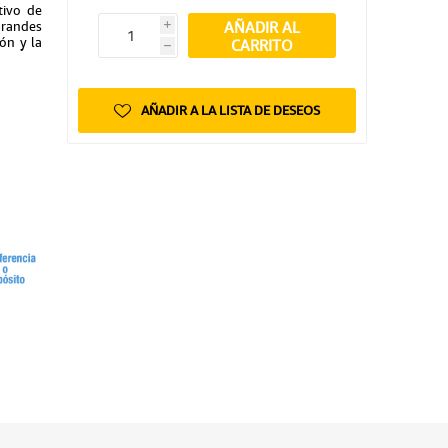
tivo de
AÑADIR AL
grandes
i
ión y la
CARRITO
h
AÑADIR A LA LISTA DE DESEOS