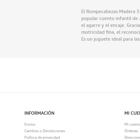
El Rompecabezas Madera 3 L
popular cuento infantil de
el agarre y el encaje. Graci
motricidad fina, el reconoc
Es un juguete ideal para la
INFORMACIÓN
MI CUE
Envíos
Mi cuent
Cambios o Devoluciones
Órdenes
Política de privacidad
Direccion