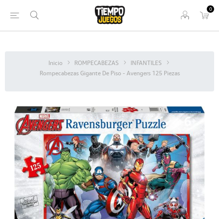
0
Inicio
ROMPECABEZAS
INFANTILES
Rompecabezas Gigante De Piso - Avengers 125 Piezas