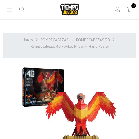
0
Inicio
ROMPECABEZAS
ROMPECABEZAS 3D
Rompecabezas 4d Fawkes Phoenix Harry Potter