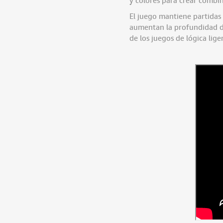
El juego mantiene partidas 
aumentan la profundidad de 
de los juegos de lógica lige