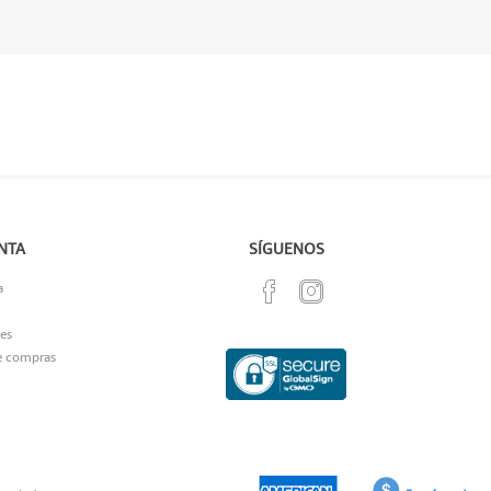
NTA
SÍGUENOS
a
es
e compras