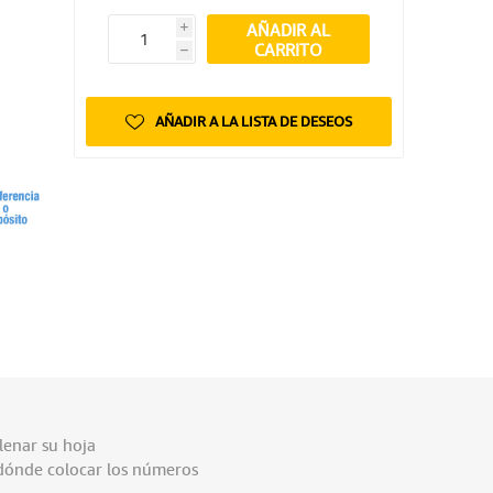
AÑADIR AL
i
CARRITO
h
AÑADIR A LA LISTA DE DESEOS
lenar su hoja
 dónde colocar los números