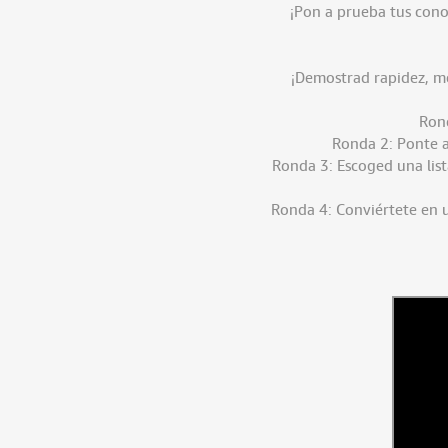
¡Pon a prueba tus cono
¡Demostrad rapidez, me
Rond
Ronda 2: Ponte a
Ronda 3: Escoged una list
Ronda 4: Conviértete en u