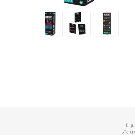
El j
¿Te cr