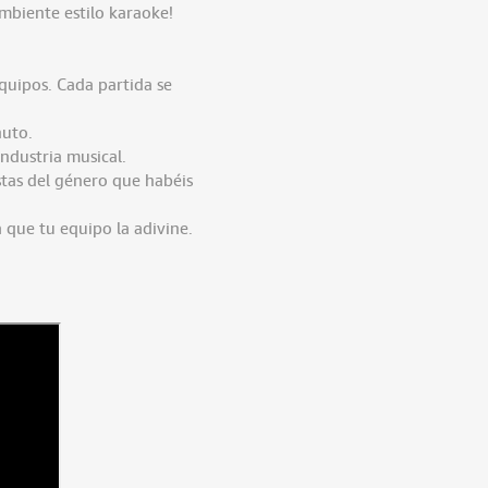
mbiente estilo karaoke!
quipos. Cada partida se
nuto.
ndustria musical.
stas del género que habéis
 que tu equipo la adivine.