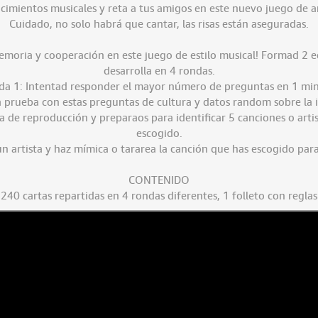
cimientos musicales y reta a tus amigos en este nuevo juego de a
Cuidado, no solo habrá que cantar, las risas están aseguradas.
moria y cooperación en este juego de estilo musical! Formad 2 e
desarrolla en 4 rondas.
a 1: Intentad responder el mayor número de preguntas en 1 mi
 prueba con estas preguntas de cultura y datos random sobre la i
a de reproducción y preparaos para identificar 5 canciones o arti
escogido.
n artista y haz mímica o tararea la canción que has escogido para
CONTENIDO
240 cartas repartidas en 4 rondas diferentes, 1 folleto con reglas