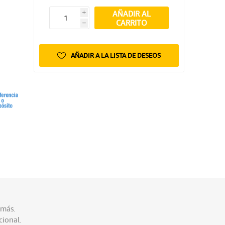
AÑADIR AL
i
CARRITO
h
AÑADIR A LA LISTA DE DESEOS
 más.
cional.