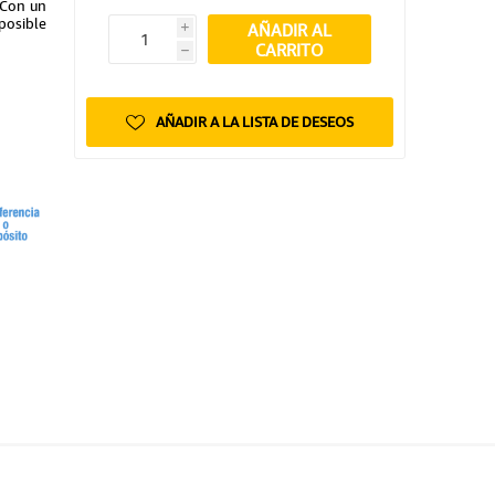
 Con un
posible
AÑADIR AL
i
CARRITO
h
AÑADIR A LA LISTA DE DESEOS