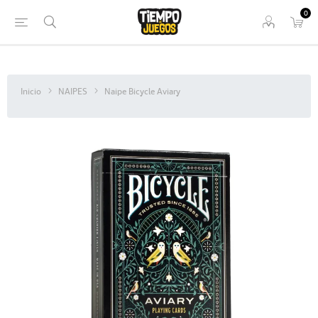
0
Inicio
NAIPES
Naipe Bicycle Aviary