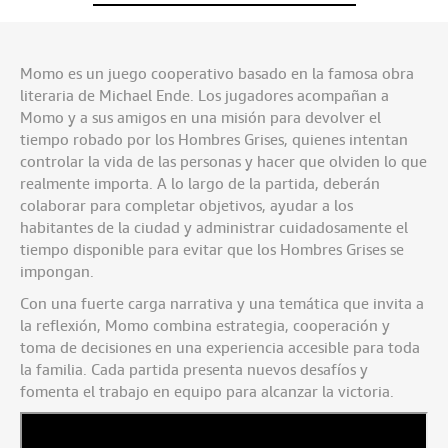
Momo es un juego cooperativo basado en la famosa obra
literaria de Michael Ende. Los jugadores acompañan a
Momo y a sus amigos en una misión para devolver el
tiempo robado por los Hombres Grises, quienes intentan
controlar la vida de las personas y hacer que olviden lo que
realmente importa. A lo largo de la partida, deberán
colaborar para completar objetivos, ayudar a los
habitantes de la ciudad y administrar cuidadosamente el
tiempo disponible para evitar que los Hombres Grises se
impongan.
Con una fuerte carga narrativa y una temática que invita a
la reflexión, Momo combina estrategia, cooperación y
toma de decisiones en una experiencia accesible para toda
la familia. Cada partida presenta nuevos desafíos y
fomenta el trabajo en equipo para alcanzar la victoria.