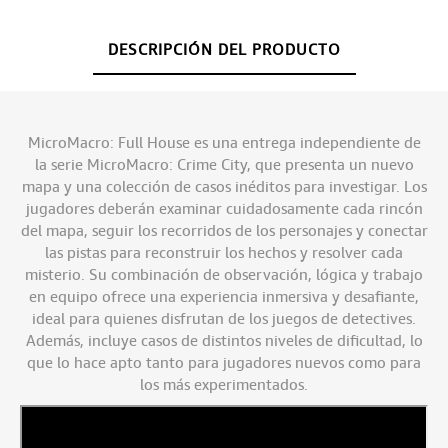
DESCRIPCIÓN DEL PRODUCTO
MicroMacro: Full House es una entrega independiente de
la serie MicroMacro: Crime City, que presenta un nuevo
mapa y una colección de casos inéditos para investigar. Los
jugadores deberán examinar cuidadosamente cada rincón
del mapa, seguir los recorridos de los personajes y conectar
las pistas para reconstruir los hechos y resolver cada
misterio. Su combinación de observación, lógica y trabajo
en equipo ofrece una experiencia inmersiva y desafiante,
ideal para quienes disfrutan de los juegos de detectives.
Además, incluye casos de distintos niveles de dificultad, lo
que lo hace apto tanto para jugadores nuevos como para
los más experimentados.