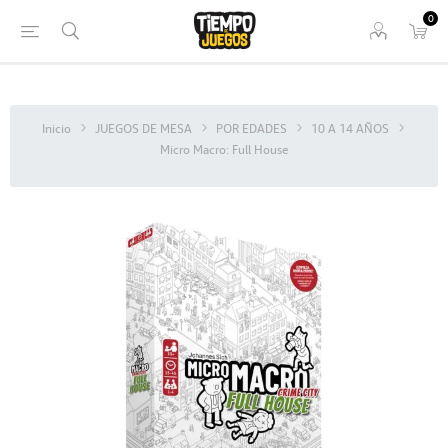
0
Inicio
JUEGOS DE MESA
POR EDADES
10 A 14 AÑOS
Micro Macro: Full House