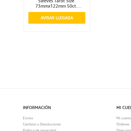
Sleeves Tarot Size 
73mmx122mm 50ct. 
Matte Gamegenic
AVISAR LLEGADA
INFORMACIÓN
MI CUE
Envíos
Mi cuent
Cambios o Devoluciones
Órdenes
Política de privacidad
Direccion