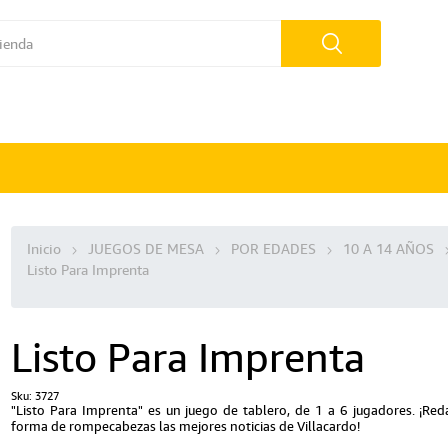
Inicio
JUEGOS DE MESA
POR EDADES
10 A 14 AÑOS
Listo Para Imprenta
Listo Para Imprenta
Sku:
3727
"Listo Para Imprenta" es un juego de tablero, de 1 a 6 jugadores. ¡Red
forma de rompecabezas las mejores noticias de Villacardo!