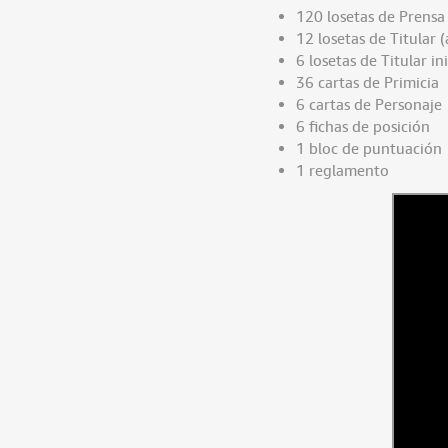
120 losetas de Prensa
12 losetas de Titular 
6 losetas de Titular in
36 cartas de Primicia
6 cartas de Personaje
6 fichas de posición
1 bloc de puntuación
1 reglamento