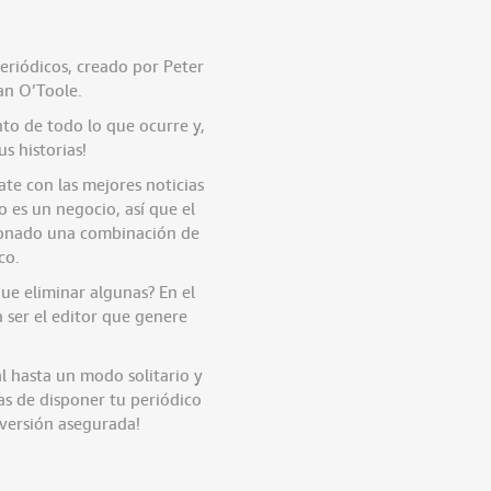
eriódicos, creado por Peter
an O’Toole.
nto de todo lo que ocurre y,
s historias!
te con las mejores noticias
 es un negocio, así que el
cionado una combinación de
co.
que eliminar algunas? En el
 ser el editor que genere
l hasta un modo solitario y
s de disponer tu periódico
iversión asegurada!