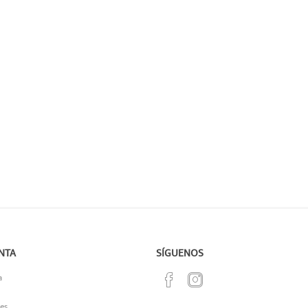
NTA
SÍGUENOS
a
es