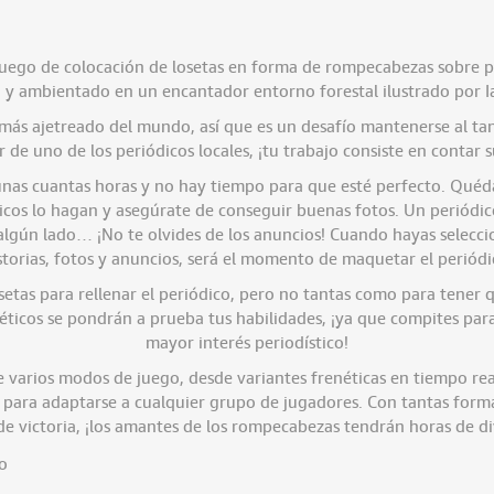
juego de colocación de losetas en forma de rompecabezas sobre p
y ambientado en un encantador entorno forestal ilustrado por I
 más ajetreado del mundo, así que es un desafío mantenerse al ta
 de uno de los periódicos locales, ¡tu trabajo consiste en contar su
 unas cuantas horas y no hay tiempo para que esté perfecto. Quéda
icos lo hagan y asegúrate de conseguir buenas fotos. Un periódico
 algún lado… ¡No te olvides de los anuncios! Cuando hayas selec
storias, fotos y anuncios, será el momento de maquetar el periódi
setas para rellenar el periódico, pero no tantas como para tener 
néticos se pondrán a prueba tus habilidades, ¡ya que compites para
mayor interés periodístico!
e varios modos de juego, desde variantes frenéticas en tiempo rea
 para adaptarse a cualquier grupo de jugadores. Con tantas forma
e victoria, ¡los amantes de los rompecabezas tendrán horas de d
co