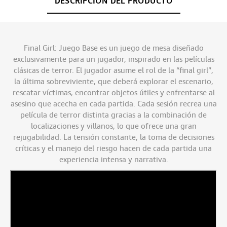
DESCRIPCIÓN DEL PRODUCTO
Final Girl: Juego Base es un juego de mesa diseñado
exclusivamente para un jugador, inspirado en las películas
clásicas de terror. El jugador asume el rol de la “final girl”,
la última sobreviviente, que deberá explorar el escenario,
rescatar víctimas, encontrar objetos útiles y enfrentarse al
asesino que acecha en cada partida. Cada sesión recrea una
película de terror distinta gracias a la combinación de
localizaciones y villanos, lo que ofrece una gran
rejugabilidad. La tensión constante, la toma de decisiones
críticas y el manejo del riesgo hacen de cada partida una
experiencia intensa y narrativa.