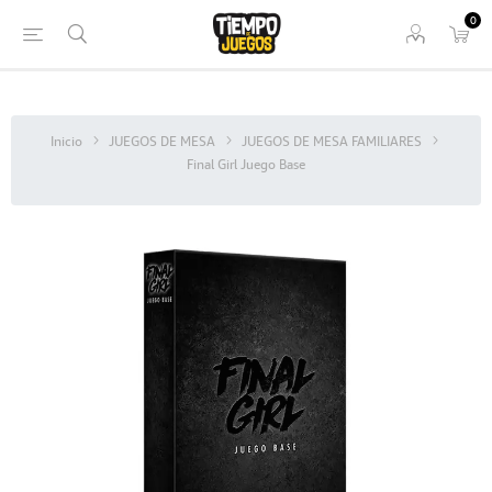
0
Inicio
JUEGOS DE MESA
JUEGOS DE MESA FAMILIARES
Final Girl Juego Base