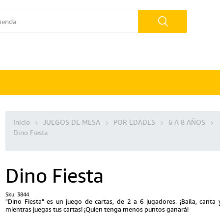
Inicio
JUEGOS DE MESA
POR EDADES
6 A 8 AÑOS
Dino Fiesta
Dino Fiesta
Sku:
3844
"Dino Fiesta" es un juego de cartas, de 2 a 6 jugadores. ¡Baila, canta
mientras juegas tus cartas! ¡Quien tenga menos puntos ganará!