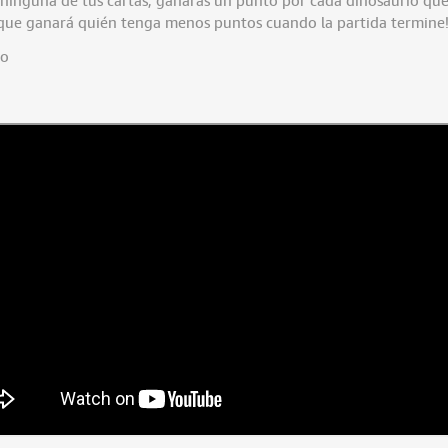
que ganará quién tenga menos puntos cuando la partida termine
io