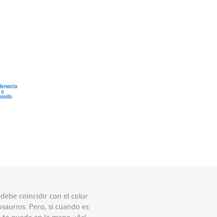
debe coincidir con el color
saurios. Pero, si cuando es
 te quede en la mano. ¡Así