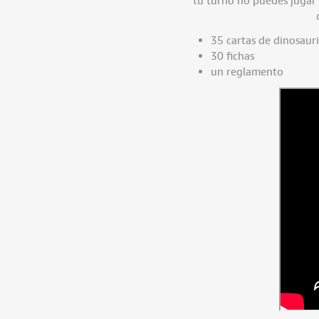
35 cartas de dinosaur
30 fichas
un reglamento