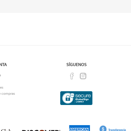
NTA
SÍGUENOS
a
es
e compras