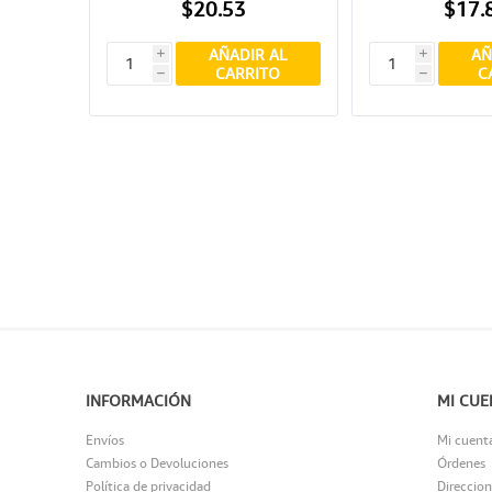
$20.53
$17.
AÑADIR AL
AÑ
i
i
CARRITO
C
h
h
INFORMACIÓN
MI CUE
Envíos
Mi cuent
Cambios o Devoluciones
Órdenes
Política de privacidad
Direccion