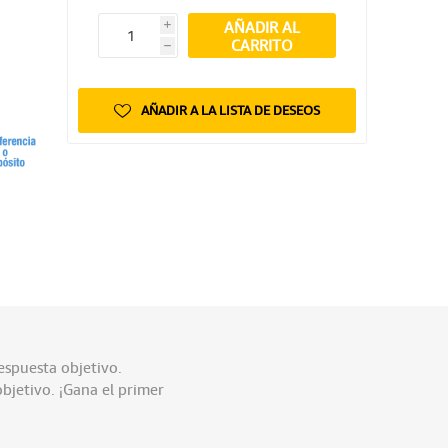
AÑADIR AL
i
CARRITO
h
AÑADIR A LA LISTA DE DESEOS
espuesta objetivo.
objetivo. ¡Gana el primer