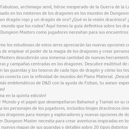
Fabuloso, archimago senil, héroe inesperado de la Guerra de la L
sado en los misterios de los dragones en los mundos de Dungeon
e un dragón rojo y un dragón de oro? ¿Qué es la visión dracónica?
 mundo que los rodea? Aquí tienes la guía definitiva sobre los dr
 Dungeon Masters como jugadores necesitan para sus encuentros 
o los estudiosos de estos seres apreciarán las nuevas opciones 
s de emplear el poder de la magia de los dragones y crear persona
asters descubrirán una inmensa cantidad de nuevas herramienta
ras y campañas centradas en los dragones. Descubre multitud de
 las guaridas y los tesoros de cada tipo de dragón y cómo los te
los conecta con la infinidad de mundos del Plano Material. ¡Desc
más emblemáticos de D&D con la ayuda de Fizban, tu asesor exper
es!
ma en la quinta edición!
mer Mundo y el papel que desempeñaron Bahamut y Tiamat en su cr
los personajes de los jugadores, incluidos linajes dracónicos úni
 los dragones para monjes y exploradores y nuevas opciones de do
er Dungeon Master necesita para crear aventuras inspiradas en lo
nuevos mapas de sus guaridas y detalles sobre 20 tipos distintos