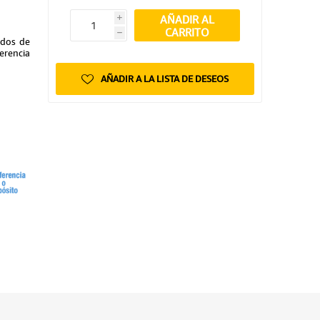
AÑADIR AL
i
CARRITO
h
ndos de
erencia
AÑADIR A LA LISTA DE DESEOS