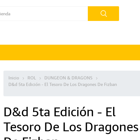
Inicio
ROL
DUNGEON & DRAGONS
D&d 5ta Edición - El Tesoro De Los Dragones De Fizban
D&d 5ta Edición - El
Tesoro De Los Dragones