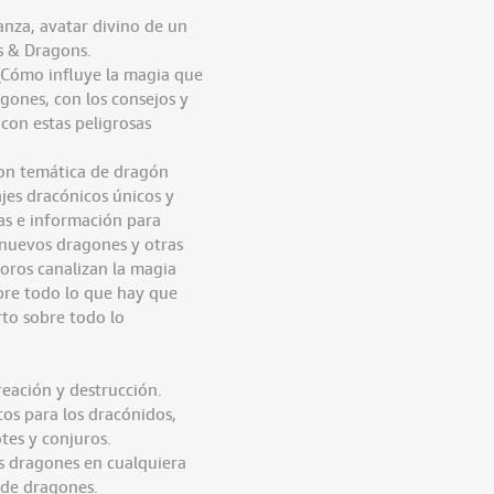
anza, avatar divino de un
s & Dragons.
 ¿Cómo influye la magia que
agones, con los consejos y
con estas peligrosas
con temática de dragón
jes dracónicos únicos y
s e información para
 nuevos dragones y otras
soros canalizan la magia
ubre todo lo que hay que
to sobre todo lo
eación y destrucción.
cos para los dracónidos,
tes y conjuros.
s dragones en cualquiera
 de dragones.