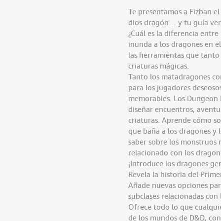
Te presentamos a Fizban el 
dios dragón… y tu guía ver
¿Cuál es la diferencia entr
inunda a los dragones en el
las herramientas que tanto
criaturas mágicas.
Tanto los matadragones com
para los jugadores deseoso
memorables. Los Dungeon M
diseñar encuentros, aventu
criaturas. Aprende cómo son
que baña a los dragones y 
saber sobre los monstruos 
relacionado con los dragon
¡Introduce los dragones ge
Revela la historia del Pri
Añade nuevas opciones para 
subclases relacionadas con
Ofrece todo lo que cualqui
de los mundos de D&D, con 