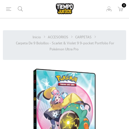
0
Inicio
ACCESORIOS
CARPETAS
Carpeta De 9 Bolsillos - Scarlet & Violet 9 9-pocket Portfolio For
Pokémon Ultra Pro