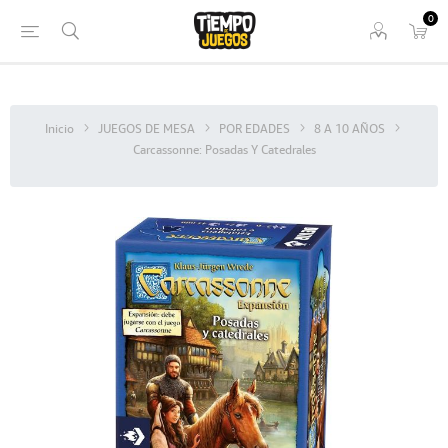
0
Inicio
JUEGOS DE MESA
POR EDADES
8 A 10 AÑOS
Carcassonne: Posadas Y Catedrales