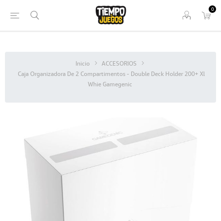
0
Inicio
ACCESORIOS
Caja Organizadora De 2 Compartimentos - Double Deck Holder 200+ Xl
Whie Gamegenic