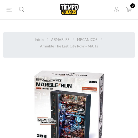
0
Inicio
ARMABLES
MECANICOS
Armable The Last City Rokr - Mr01s