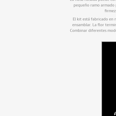
pequeño ramo armado por
firmez
El kit está fabricado en 
ensamblar. La flor termi
Combinar diferentes model