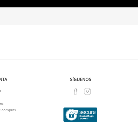
NTA
SÍGUENOS
a
es
e compras