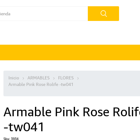
Inicio
ARMABLES
FLORES
Armable Pink Rose Rolife -tw041
Armable Pink Rose Rolif
-tw041
Sku:
3934