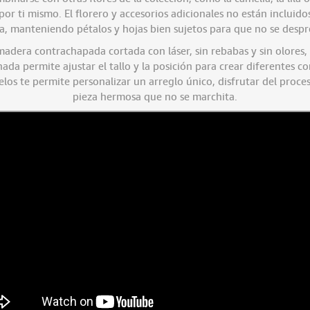
 ti mismo. El florero y accesorios adicionales no están incluidos
a, manteniendo pétalos y hojas bien sujetos para que no se desp
madera contrachapada cortada con láser, sin rebabas y sin olores, 
nada permite ajustar el tallo y la posición para crear diferentes c
os te permite personalizar un arreglo único, disfrutar del proc
pieza hermosa que no se marchita.