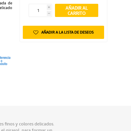
sada de
AÑADIR AL
elicado
i
CARRITO
h
AÑADIR A LA LISTA DE DESEOS
s finos y colores delicados.
 el girasol, para formar un