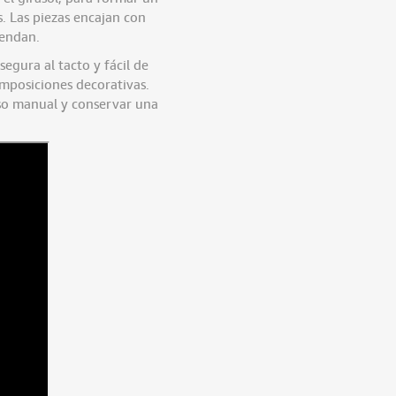
. Las piezas encajan con
rendan.
segura al tacto y fácil de
omposiciones decorativas.
eso manual y conservar una