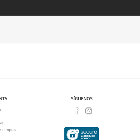
NTA
SÍGUENOS
a
es
e compras