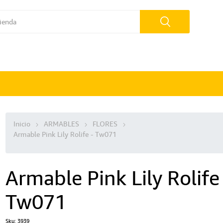
Inicio
ARMABLES
FLORES
Armable Pink Lily Rolife - Tw071
Armable Pink Lily Rolife
Tw071
Sku:
3939