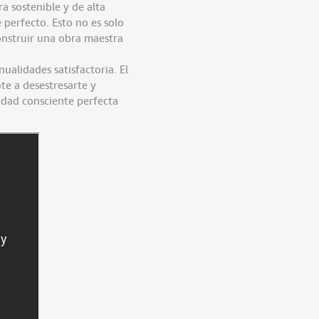
a sostenible y de alta
 perfecto. Esto no es solo
construir una obra maestra
ualidades satisfactoria. El
te a desestresarte y
vidad consciente perfecta