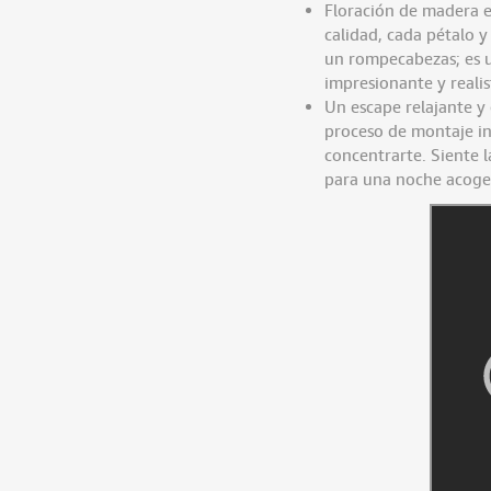
Floración de madera e
calidad, cada pétalo y
un rompecabezas; es u
impresionante y reali
Un escape relajante y
proceso de montaje in
concentrarte. Siente l
para una noche acoge