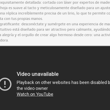
xquisitamente detallada: cortada con láser por expertos de mader
 hoja es suave al tacto y meticulosamente diseñado para un ajuste
na réplica increíblemente precisa de un lirio, lo que te permite 
sta con tus propias manos.
 gratificante: desconéctate y sumérgete en una experiencia de man
tuitivo está diseñado para ser atractivo pero calmante, ayudándo
a alegría y el orgullo de crear algo hermoso desde cero: una acti
dora.