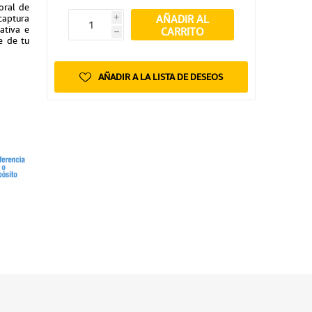
oral de
AÑADIR AL
captura
i
ativa e
CARRITO
h
e de tu
AÑADIR A LA LISTA DE DESEOS