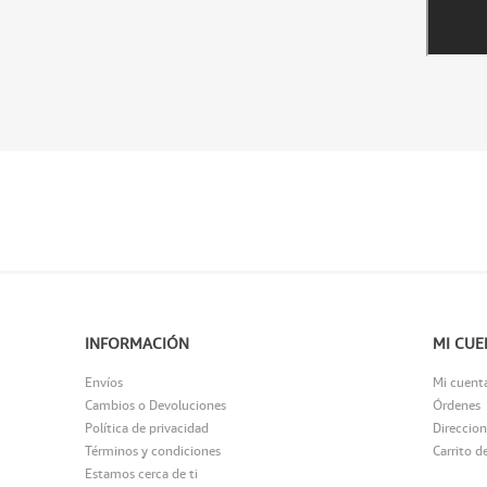
INFORMACIÓN
MI CUE
Envíos
Mi cuent
Cambios o Devoluciones
Órdenes
Política de privacidad
Direccion
Términos y condiciones
Carrito d
Estamos cerca de ti