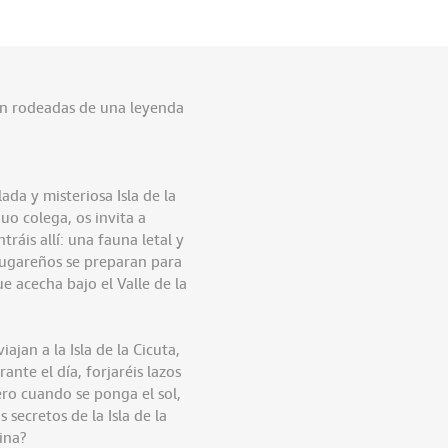
ran rodeadas de una leyenda
da y misteriosa Isla de la
uo colega, os invita a
áis allí: una fauna letal y
 lugareños se preparan para
e acecha bajo el Valle de la
ajan a la Isla de la Cicuta,
nte el día, forjaréis lazos
pero cuando se ponga el sol,
 secretos de la Isla de la
ina?