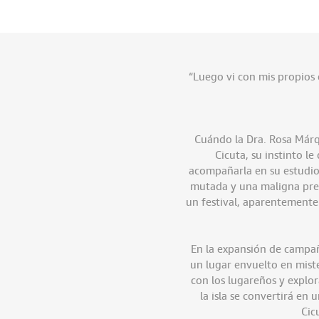
“Luego vi con mis propios 
Cuándo la Dra. Rosa Márqu
Cicuta, su instinto l
acompañarla en su estudio 
mutada y una maligna prese
un festival, aparentemente 
En la expansión de campaña 
un lugar envuelto en miste
con los lugareños y explora
la isla se convertirá en 
Cic