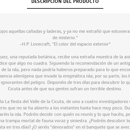
DESCRIPCIÓN DEL PRODUCTO
ojos aquellas cañadas y laderas, y ya no me extrañó que estuvie
de misterio.”
–H.P. Lovecraft, "El color del espacio exterior"
ez, una reputada botánica, recibe una extraña muestra de la aisla
e dice que algo no cuadra. Siguiendo la recomendación de un antig
de la isla, pero nada podría haberos preparado para lo que encontr
ncia alienígena que invade la enigmática isla; por su parte, los
ignorantes del peligro. Disponéis de tres días para descubrir lo qu
Cicuta antes de que sus gentes sufran un terrible destino.
La fiesta del Valle de la Cicuta, de uno a cuatro investigadores vi
rio que no se ha abierto a los visitantes hasta hace muy poco. Dura
réis la isla. Podréis decidir con quién os reunís y lo que hacéis, 
una trampa mortal de fauna voraz y siniestra. ¿Podréis descubrir los
uta en tres días? ¿O seréis "devorados" en el banquete que se avec