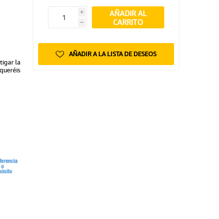
AÑADIR AL
i
CARRITO
h
AÑADIR A LA LISTA DE DESEOS
tigar la
queréis