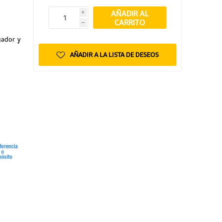
AÑADIR AL
i
CARRITO
h
gador y
AÑADIR A LA LISTA DE DESEOS