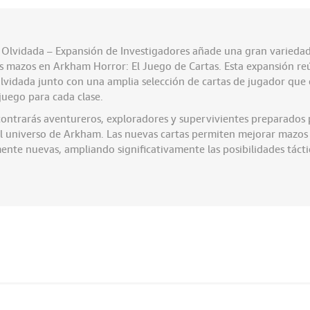
 Olvidada – Expansión de Investigadores añade una gran varieda
us mazos en Arkham Horror: El Juego de Cartas. Esta expansión re
 Olvidada junto con una amplia selección de cartas de jugador que
juego para cada clase.
contrarás aventureros, exploradores y supervivientes preparados 
el universo de Arkham. Las nuevas cartas permiten mejorar mazos 
te nuevas, ampliando significativamente las posibilidades táctic