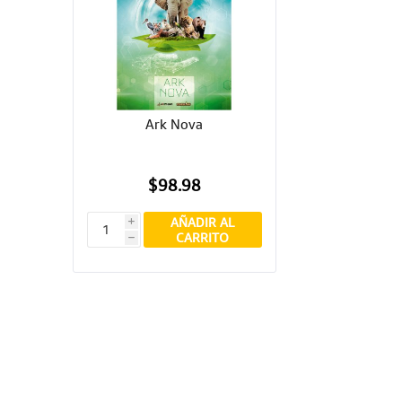
Ark Nova
$98.98
AÑADIR AL
i
CARRITO
h