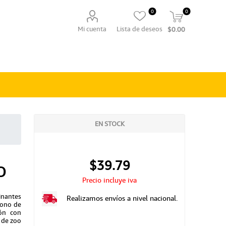
0
0
Mi cuenta
Lista de deseos
$0.00
EN STOCK
o
$39.79
Precio incluye iva
inantes
Realizamos envíos a nivel nacional.
cono de
ión con
 de zoo