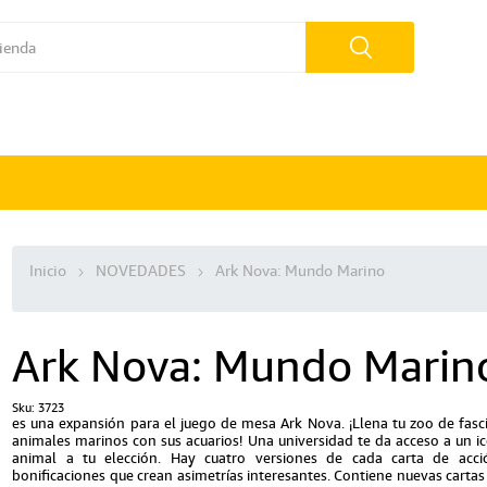
Inicio
NOVEDADES
Ark Nova: Mundo Marino
Ark Nova: Mundo Marin
Sku:
3723
es una expansión para el juego de mesa Ark Nova. ¡Llena tu zoo de fasc
animales marinos con sus acuarios! Una universidad te da acceso a un i
animal a tu elección. Hay cuatro versiones de cada carta de acc
bonificaciones que crean asimetrías interesantes. Contiene nuevas cartas