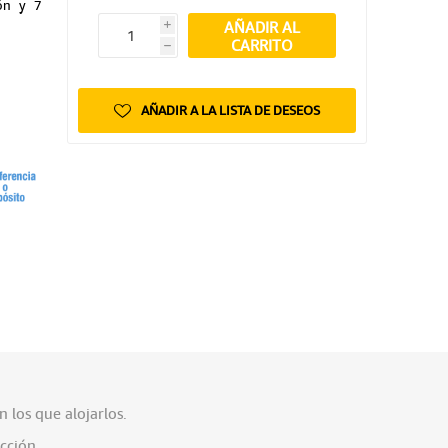
ión y 7
AÑADIR AL
i
CARRITO
h
AÑADIR A LA LISTA DE DESEOS
 los que alojarlos.
cción.