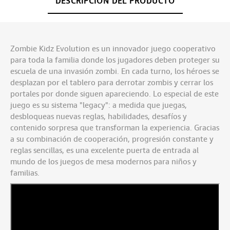
DESCRIPCIÓN DEL PRODUCTO
Zombie Kidz Evolution es un innovador juego cooperativo
para toda la familia donde los jugadores deben proteger su
escuela de una invasión zombi. En cada turno, los héroes se
desplazan por el tablero para derrotar zombis y cerrar los
portales por donde siguen apareciendo. Lo especial de este
juego es su sistema "legacy": a medida que juegas,
desbloqueas nuevas reglas, habilidades, desafíos y
contenido sorpresa que transforman la experiencia. Gracias
a su combinación de cooperación, progresión constante y
reglas sencillas, es una excelente puerta de entrada al
mundo de los juegos de mesa modernos para niños y
familias.