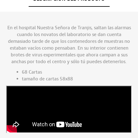
En el hospital Nuestra Señora de Tranjis, saltan las alarmas
cuando los novatos del laboratorio se dan cuenta
demasiado tarde de que los contenedores de muestras no
estaban vacíos como pensaban. En su interior contienen
brotes de virus experimentales que ahora campan a sus
anchas por todo el centro y sólo tú puedes detenerlos.
68 Cartas
tamaño de cartas 58x88