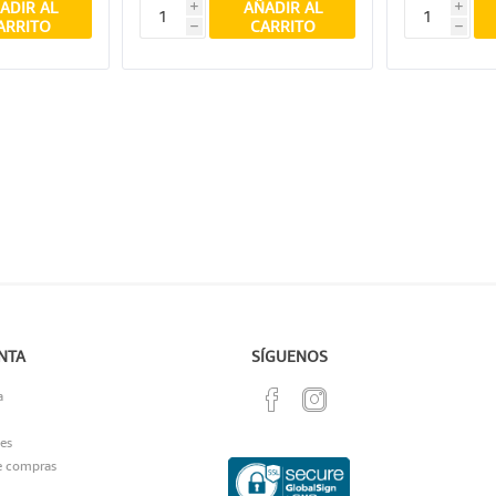
ADIR AL
AÑADIR AL
i
i
ARRITO
CARRITO
h
h
NTA
SÍGUENOS
a
es
e compras