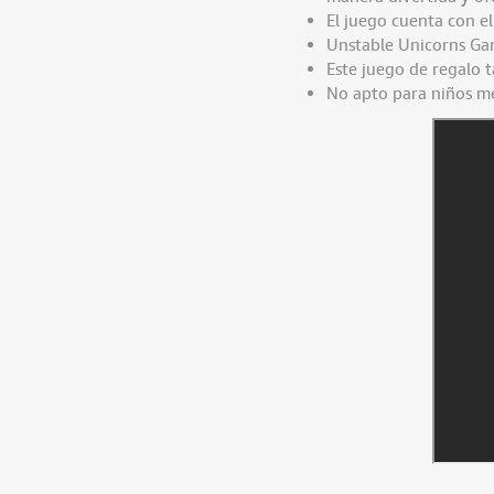
El juego cuenta con el
Unstable Unicorns Ga
Este juego de regalo t
No apto para niños m