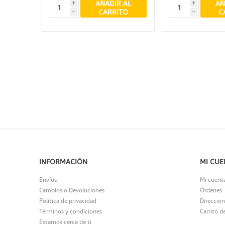
AÑADIR AL
AÑ
i
i
CARRITO
C
h
h
INFORMACIÓN
MI CUE
Envíos
Mi cuent
Cambios o Devoluciones
Órdenes
Política de privacidad
Direccion
Términos y condiciones
Carrito d
Estamos cerca de ti