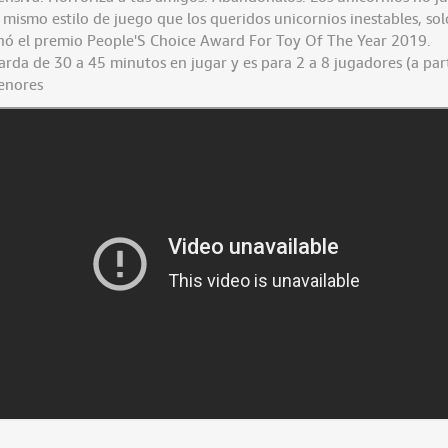
 mismo estilo de juego que los queridos unicornios inestables, so
nó el premio People'S Choice Award For Toy Of The Year 2019.
arda de 30 a 45 minutos en jugar y es para 2 a 8 jugadores (a part
enores