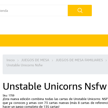
Inicio
JUEGOS DE MESA
JUEGOS DE MESA FAMILIARES
Unstable Unicorns Nsfw
Unstable Unicorns Nsfw
Sku:
1759
¡Esta nueva edición combina todas las cartas de Unstable Unicorns: NS
que ya conoces y amas con 73 cartas nuevas (más 8 cartas de referenci
hacer un juego completo de 135 cartas!