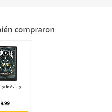
mbién compraron
icycle Aviary
$9.99