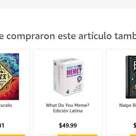
ue compraron este artículo ta
uralis
What Do You Meme? 
Naipe B
Edición Latina
81
$49.99