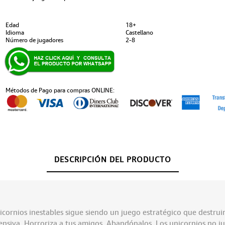
Edad
18+
Idioma
Castellano
Número de jugadores
2-8
Métodos de Pago para compras ONLINE:
DESCRIPCIÓN DEL PRODUCTO
icornios inestables sigue siendo un juego estratégico que destrui
ensiva. Horroriza a tus amigos. Abandónalos. Los unicornios no j