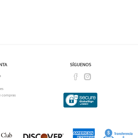
NTA
SÍGUENOS
a
es
e compras