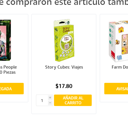
ue compraron este artículo ta
 People 
Story Cubes: Viajes
Farm Do
0 Piezas
$17.80
LEGADA
AVISA
AÑADIR AL
i
CARRITO
h