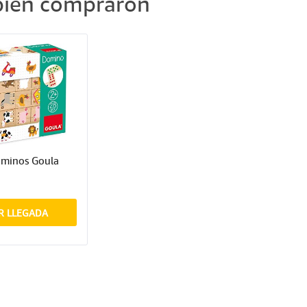
mbién compraron
minos Goula
R LLEGADA