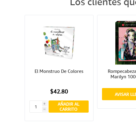
Los clientes q
El Monstruo De Colores
Rompecabezas
Marilyn 100
$42.80
AVISAR L
AÑADIR AL
i
CARRITO
h