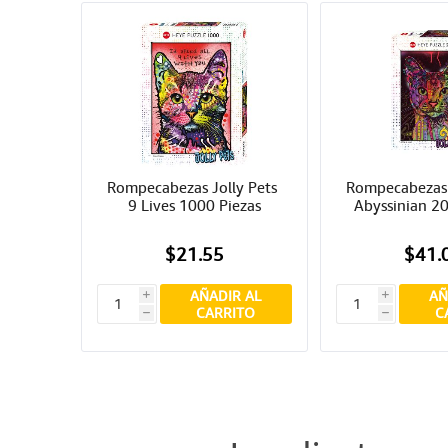
Rompecabezas Jolly Pets 
Rompecabezas J
9 Lives 1000 Piezas
Abyssinian 20
$21.55
$41.
AÑADIR AL
AÑ
i
i
CARRITO
C
h
h