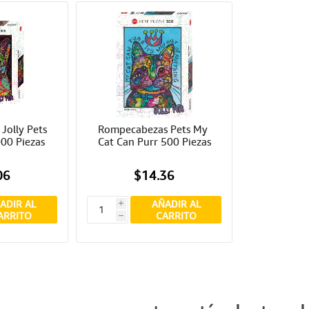
olly Pets 
Rompecabezas Pets My 
00 Piezas
Cat Can Purr 500 Piezas
06
$14.36
ADIR AL
AÑADIR AL
i
ARRITO
CARRITO
h