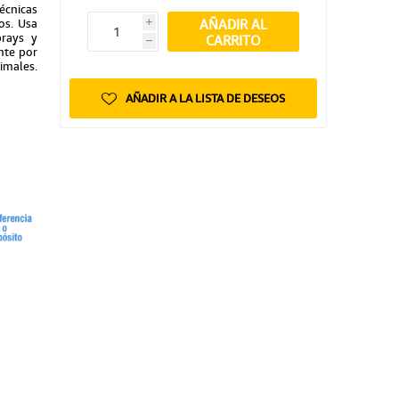
écnicas
AÑADIR AL
os. Usa
i
prays y
CARRITO
h
nte por
imales.
AÑADIR A LA LISTA DE DESEOS