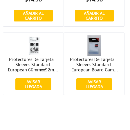
AÑADIR AL
AÑADIR AL
CARRITO
CARRITO
Protectores De Tarjeta - 
Protectores De Tarjeta - 
Sleeves Standard 
Sleeves Standard 
European 66mmxx92mm 
European Board Game 
Black 50ct. Just Sleeves
59mmx92mm 50ct. Ultra 
Pro
AVISAR
AVISAR
LLEGADA
LLEGADA