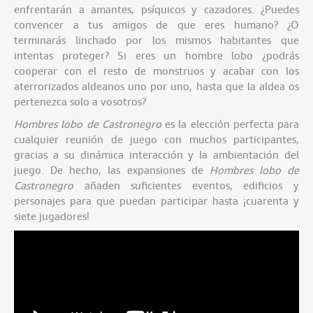
enfrentarán a amantes, psíquicos y cazadores. ¿Puedes
convencer a tus amigos de que eres humano? ¿O
terminarás linchado por los mismos habitantes que
intentas proteger? Si eres un hombre lobo ¿podrás
cooperar con el resto de monstruos y acabar con los
aterrorizados aldeanos uno por uno, hasta que la aldea os
pertenezca solo a vosotros?
Hombres lobo de Castronegro
es la elección perfecta para
cualquier reunión de juego con muchos participantes,
gracias a su dinámica interacción y la ambientación del
juego. De hecho, las expansiones de
Hombres lobo de
Castronegro
añaden suficientes eventos, edificios y
personajes para que puedan participar hasta ¡cuarenta y
siete jugadores!