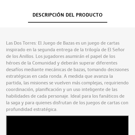
DESCRIPCIÓN DEL PRODUCTO
Las Dos Torres: El Juego de Bazas es un juego de cartas
inspirado en la segunda entrega de la trilogía de El Señor
de los Anillos. Los jugadores asumirán el papel de los
héroes de la Comunidad y deberán superar diferentes
desafíos mediante mecánicas de bazas, tomando decisiones
estratégicas en cada ronda. A medida que avanza la
partida, las misiones se vuelven más complejas, requiriendo
coordinación, planificación y un uso inteligente de las
habilidades de cada personaje. Ideal para los fanáticos de
la saga y para quienes disfrutan de los juegos de cartas con
profundidad estratégica.