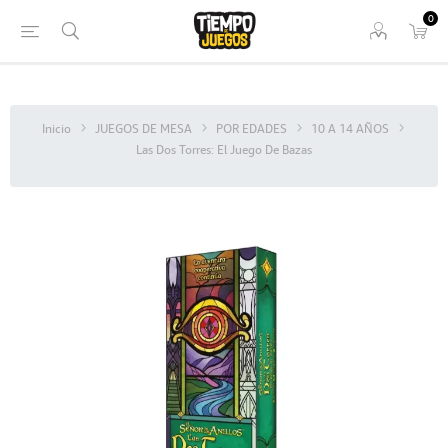
0
Inicio
JUEGOS DE MESA
POR EDADES
10 A 14 AÑOS
Las Dos Torres: El Juego De Bazas