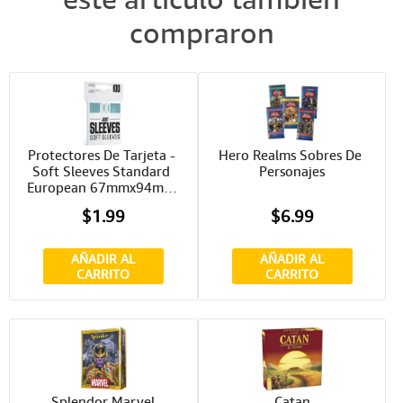
compraron
Protectores De Tarjeta - 
Hero Realms Sobres De 
Soft Sleeves Standard 
Personajes
European 67mmx94mm 
100ct. Just Sleeves
$1.99
$6.99
AÑADIR AL
AÑADIR AL
CARRITO
CARRITO
Splendor Marvel
Catan