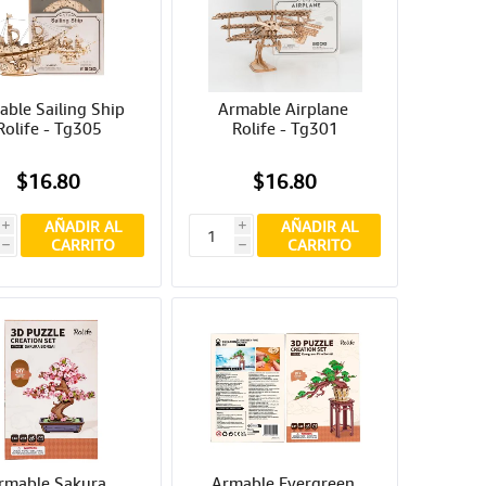
ble Sailing Ship 
Armable Airplane 
Rolife - Tg305
Rolife - Tg301
$16.80
$16.80
AÑADIR AL
AÑADIR AL
i
i
CARRITO
CARRITO
h
h
rmable Sakura 
Armable Evergreen 