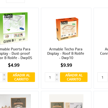
mable Puerta Para 
Armable Techo Para 
Ar
splay - Dust-proof 
Display - Roof B Rolife 
Conn
or B Rolife - Dwp05
- Dwp10
$4.99
$9.99
AÑADIR AL
AÑADIR AL
i
i
CARRITO
CARRITO
h
h