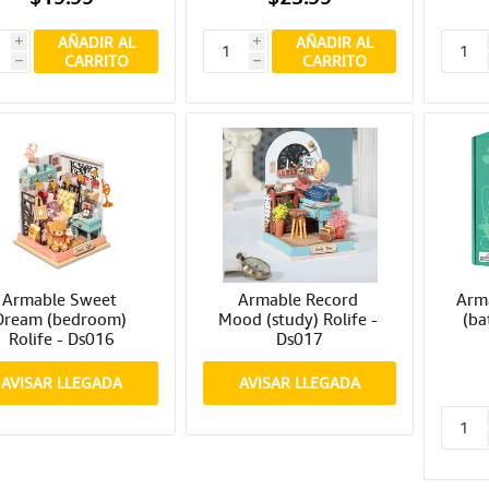
AÑADIR AL
AÑADIR AL
i
i
CARRITO
CARRITO
h
h
Armable Sweet 
Armable Record 
Arma
Dream (bedroom) 
Mood (study) Rolife - 
(ba
Rolife - Ds016
Ds017
AVISAR LLEGADA
AVISAR LLEGADA