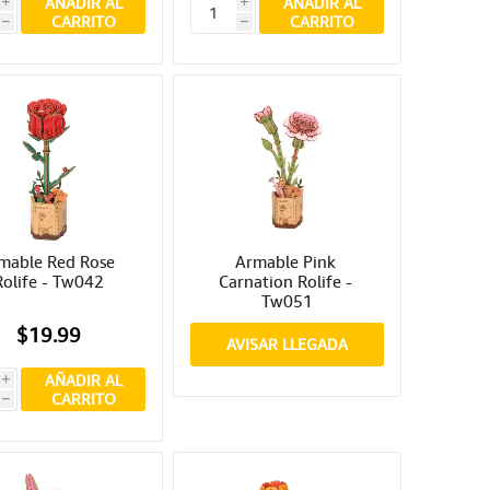
AÑADIR AL
AÑADIR AL
i
i
CARRITO
CARRITO
h
h
mable Red Rose 
Armable Pink 
Rolife - Tw042
Carnation Rolife - 
Tw051
$19.99
AVISAR LLEGADA
AÑADIR AL
i
CARRITO
h