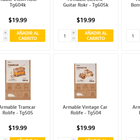
Tg604k
Guitar Rokr - Tg605k
Bons
$19.99
$19.99
AÑADIR AL
AÑADIR AL
i
i
CARRITO
CARRITO
h
h
Armable Tramcar 
Armable Vintage Car 
Arm
Rolife - Tg505
Rolife - Tg504
$19.99
$19.99