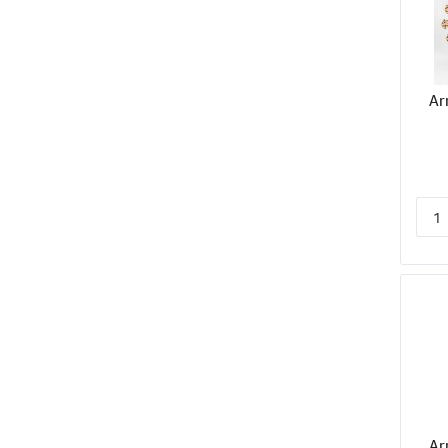
Ar
Ar