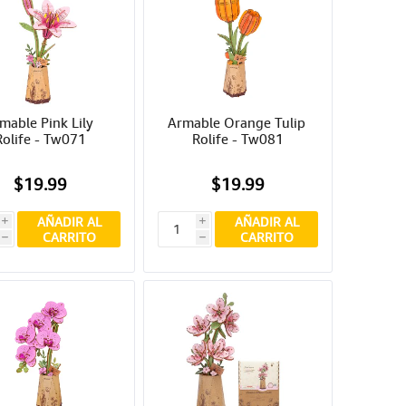
mable Pink Lily 
Armable Orange Tulip 
Rolife - Tw071
Rolife - Tw081
$19.99
$19.99
AÑADIR AL
AÑADIR AL
i
i
CARRITO
CARRITO
h
h