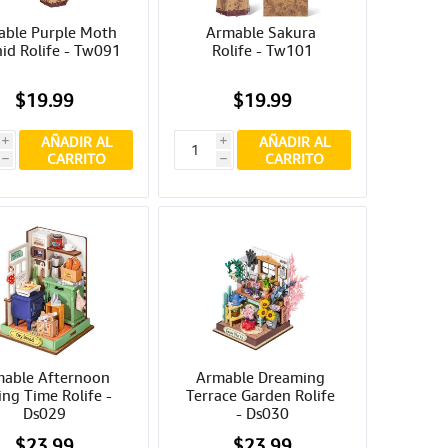
ble Purple Moth 
Armable Sakura 
id Rolife - Tw091
Rolife - Tw101
$19.99
$19.99
AÑADIR AL
AÑADIR AL
i
i
CARRITO
CARRITO
h
h
able Afternoon 
Armable Dreaming 
ng Time Rolife - 
Terrace Garden Rolife 
Ds029
- Ds030
$23.99
$23.99