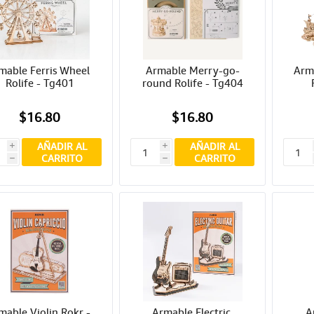
mable Ferris Wheel 
Armable Merry-go-
Arma
Rolife - Tg401
round Rolife - Tg404
$16.80
$16.80
AÑADIR AL
AÑADIR AL
i
i
CARRITO
CARRITO
h
h
mable Violin Rokr - 
Armable Electric 
A