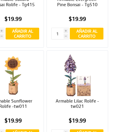
ai Rolife - Tg415
Pine Bonsai - Tg510
$19.99
$19.99
AÑADIR AL
AÑADIR AL
i
i
CARRITO
CARRITO
h
h
able Sunflower 
Armable Lilac Rolife -
Rolife -tw011
tw021
$19.99
$19.99