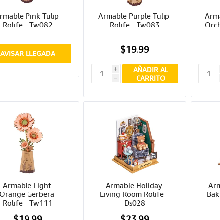
rmable Pink Tulip 
Armable Purple Tulip 
Arma
Rolife - Tw082
Rolife - Tw083
Orch
$19.99
AVISAR LLEGADA
AÑADIR AL
i
CARRITO
h
Armable Light 
Armable Holiday 
Arm
Orange Gerbera 
Living Room Rolife - 
Baki
Rolife - Tw111
Ds028
$19.99
$23.99