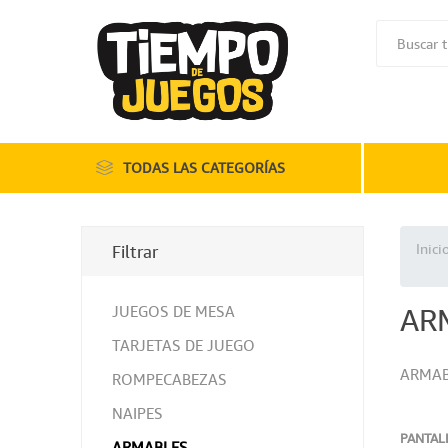
TODAS LAS CATEGORÍAS
Inici
Filtrar
JUEGOS DE MESA
AR
TARJETAS DE JUEGO
ARMAB
ROMPECABEZAS
NAIPES
PANTAL
ARMABLES