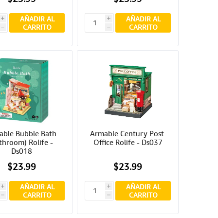
AÑADIR AL
AÑADIR AL
i
i
CARRITO
CARRITO
h
h
ble Bubble Bath 
Armable Century Post 
throom) Rolife - 
Office Rolife - Ds037
Ds018
$23.99
$23.99
AÑADIR AL
AÑADIR AL
i
i
CARRITO
CARRITO
h
h