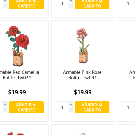
AÑADIR AL
AÑADIR AL
i
i
CARRITO
CARRITO
h
h
mable Red Camellia 
Armable Pink Rose 
Ar
Rolife -tw031
Rolife -tw041
$19.99
$19.99
AÑADIR AL
AÑADIR AL
i
i
CARRITO
CARRITO
h
h