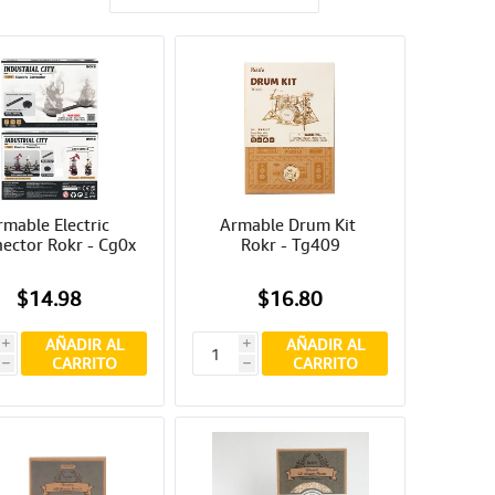
mable Electric 
Armable Drum Kit 
ector Rokr - Cg0x
Rokr - Tg409
$14.98
$16.80
AÑADIR AL
AÑADIR AL
i
i
CARRITO
CARRITO
h
h