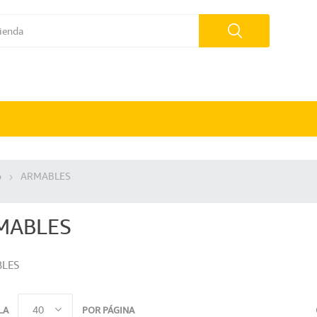
o
ARMABLES
MABLES
LES
LA
POR PÁGINA