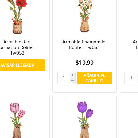
Armable Red 
Armable Chamomile 
Ar
Carnation Rolife - 
Rolife - Tw061
Tw052
$19.99
AVISAR LLEGADA
AÑADIR AL
i
CARRITO
h